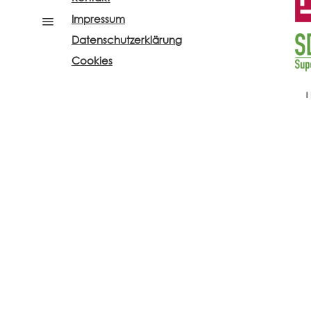
Impressum
a
Datenschutzerklärung
Cookies
ufnehmen möchten, rufen Sie
©
2020
COMAT S.A.
Mail an
Designed and developed by
w
Verständnis.