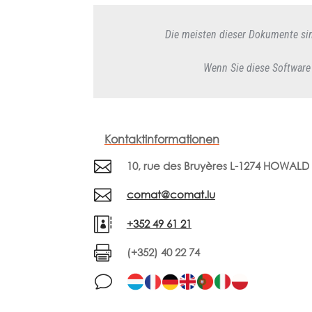
Die meisten dieser Dokumente sin
Wenn Sie diese Software
Kontaktinformationen

10, rue des Bruyères L-1274 HOWALD

comat@comat.lu

+352 49 61 21

(+352) 40 22 74
v