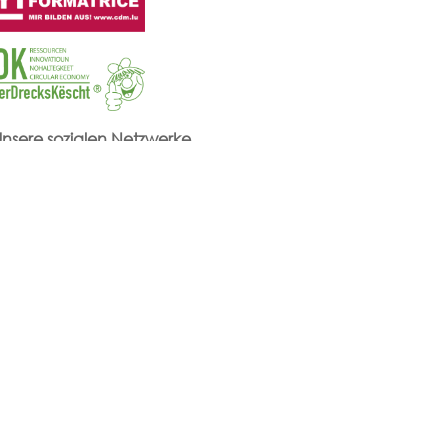
Unsere sozialen Netzwerke
edo.lu