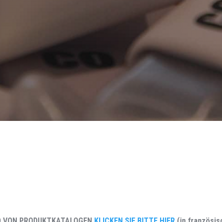
D VON PRODUKTKATALOGEN
KLICKEN SIE BITTE HIER
(in französi