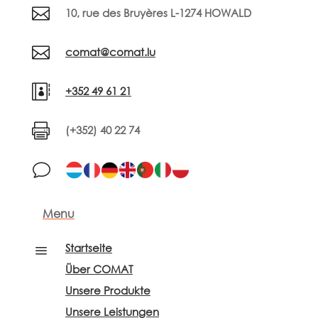

10, rue des Bruyères L-1274 HOWALD

comat@comat.lu

+352 49 61 21

(+352) 40 22 74
v
Menu
Startseite
a
Über COMAT
Unsere Produkte
Unsere Leistungen