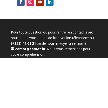
Pour toute question ou pour rentrer en contact avec
nous, nous vous prions de bien vouloir téléphoner au
(+352) 49 61 21
ou de nous envoyer un e-mail à
comat@comat.lu
. Nous vous remercions pour
votre compréhension.
©
2020
COMAT S.A.
Designed and developed by
wedo.lu
Note:
« Ce site contient des liens vers d’autre pages internet, sur le contenu et la
présentation desquels nous n’avons pas d’emprise. Ces références sont indiquées