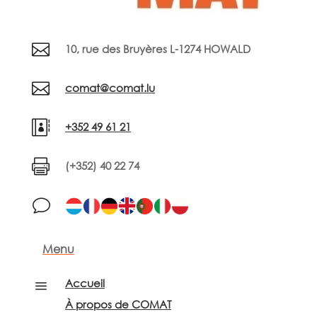

10, rue des Bruyères L-1274 HOWALD

comat@comat.lu

+352 49 61 21

(+352) 40 22 74
v
Menu
Accueil
a
À propos de COMAT